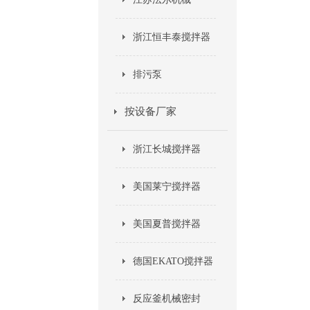
浙江恒丰泰搅拌器
排污泵
按设备厂家
浙江长城搅拌器
美国莱宁搅拌器
美国夏普搅拌器
德国EKATO搅拌器
反应釜机械密封